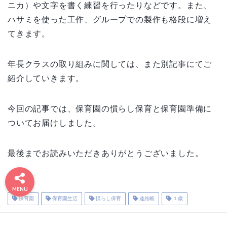
ニカ）や文字を書く練習を行ったりなどです。また、
ハサミを使った工作、グループでの製作も格段に増え
てきます。
年長クラスの取り組みに関しては、また別記事にてご
紹介していきます。
今回の記事では、保育園の慣らし保育と保育園準備に
ついてお届けしました。
最後までお読みいただきありがとうございました。
#1173
お問い
お得情
プライ
免責事
利用規
有料記
運営者
運営者
9 (タイ
合わせ
報まと
バシー
約／特
事の決
項&プ
情報
情報
トルな
ポリシ
ライバ
定商取
済完了
め
MENU
し)
シーポ
引法に
ページ
ー
リシー
基づく
保育園
保育園生活
慣らし保育
連絡帳
１歳
表記
運営者情報
プライバシーポリシー
スポンサーリンク