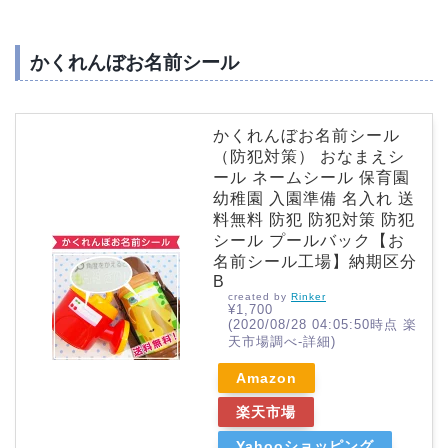
かくれんぼお名前シール
かくれんぼお名前シール
（防犯対策） おなまえシ
ール ネームシール 保育園
幼稚園 入園準備 名入れ 送
料無料 防犯 防犯対策 防犯
シール プールバック【お
名前シール工場】納期区分
B
created by
Rinker
¥1,700
(2020/08/28 04:05:50時点 楽
天市場調べ-
詳細)
Amazon
楽天市場
Yahooショッピング