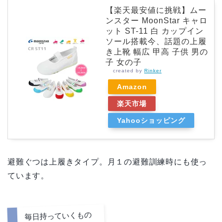
【楽天最安値に挑戦】ムー
ンスター MoonStar キャロ
ット ST-11 白 カップイン
ソール搭載今、話題の上履
き上靴 幅広 甲高 子供 男の
子 女の子
created by
Rinker
Amazon
楽天市場
Yahooショッピング
避難ぐつは上履きタイプ。月１の避難訓練時にも使っ
ています。
毎日持っていくもの