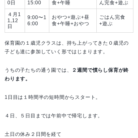
0日
15:00
食+午睡
ん完食+遊ぶ
４月1
おやつ+遊ぶ+昼
ごはん完食
9:00〜1
1,12
6:00
食+午睡+おやつ
+遊ぶ
日
保育園の１歳児クラスは、持ち上がってきた０歳児の
子ども達に参加していく形ではじまります。
うちの子たちの通う園では、
２週間で慣らし保育が終
わります。
1日目は１時間半の短時間からスタート。
４日、５日目までは午前中で帰宅します。
土日の休み２日間を経て