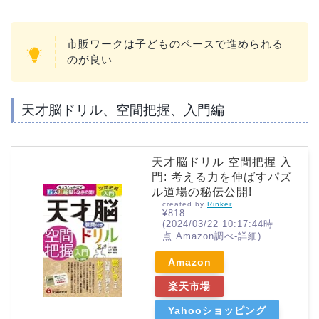
市販ワークは子どものペースで進められる
のが良い
天才脳ドリル、空間把握、入門編
天才脳ドリル 空間把握 入
門: 考える力を伸ばすパズ
ル道場の秘伝公開!
created by
Rinker
¥818
(2024/03/22 10:17:44時
点 Amazon調べ-
詳細)
Amazon
楽天市場
Yahooショッピング