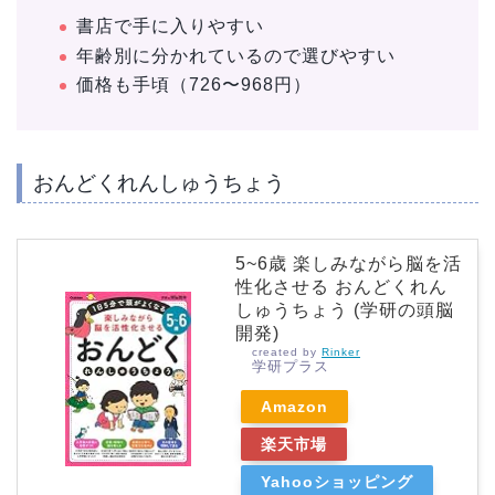
書店で手に入りやすい
年齢別に分かれているので選びやすい
価格も手頃（
726〜968円
）
おんどくれんしゅうちょう
5~6歳 楽しみながら脳を活
性化させる おんどくれん
しゅうちょう (学研の頭脳
開発)
created by
Rinker
学研プラス
Amazon
楽天市場
Yahooショッピング