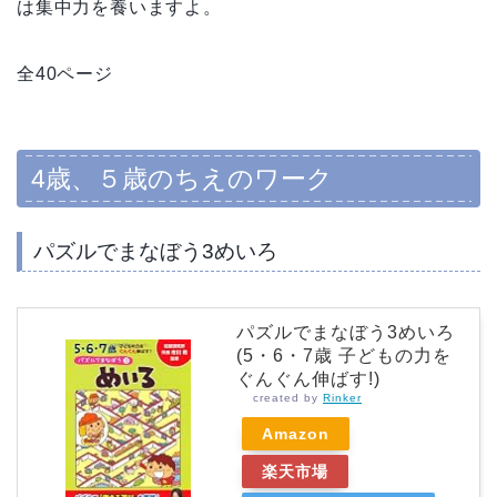
は集中力を養いますよ。
全40ページ
4歳、５歳のちえのワーク
パズルでまなぼう3めいろ
パズルでまなぼう3めいろ
(5・6・7歳 子どもの力を
ぐんぐん伸ばす!)
created by
Rinker
Amazon
楽天市場