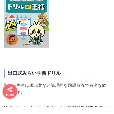
出口式みらい学習ドリル
出口汪先生は現代文など論理的な国語解説で有名な教
#1173
お問い
お得情
プライ
免責事
利用規
有料記
運営者
運営者
9 (タイ
合わせ
報まと
バシー
約／特
事の決
項&プ
情報
情報
トルな
育者です。
ポリシ
ライバ
定商取
済完了
め
MENU
し)
シーポ
引法に
ページ
ー
リシー
基づく
表記
論理エンジンや小中高生向けの国語問題集が有名です
運営者情報
プライバシーポリシー