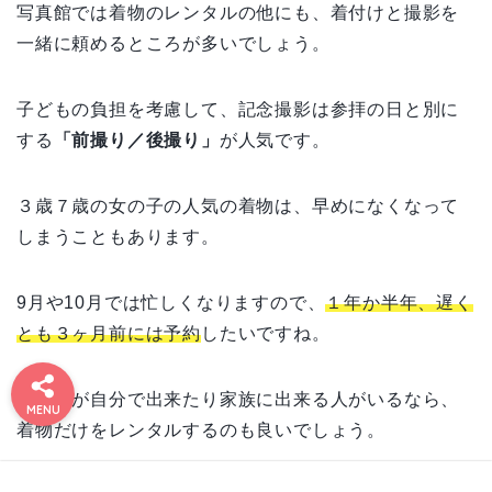
写真館では着物のレンタルの他にも、着付けと撮影を
一緒に頼めるところが多いでしょう。
子どもの負担を考慮して、記念撮影は参拝の日と別に
する
「前撮り／後撮り」
が人気です。
３歳７歳の女の子の人気の着物は、早めになくなって
しまうこともあります。
9月や10月では忙しくなりますので、
１年か半年、遅く
とも３ヶ月前には予約
したいですね。
#1173
お問い
お得情
プライ
免責事
利用規
有料記
運営者
運営者
9 (タイ
合わせ
報まと
バシー
約／特
事の決
項&プ
情報
情報
トルな
着付けが自分で出来たり家族に出来る人がいるなら、
ポリシ
ライバ
定商取
済完了
め
MENU
し)
シーポ
引法に
ページ
ー
リシー
基づく
着物だけをレンタルするのも良いでしょう。
表記
運営者情報
プライバシーポリシー