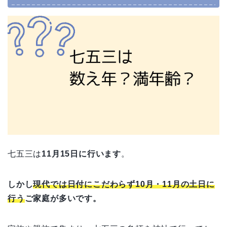
七五三は
11
月
15
日に行います
。
しかし
現代では日付にこだわらず10月・11月の土日に
行う
ご家庭が多いです。