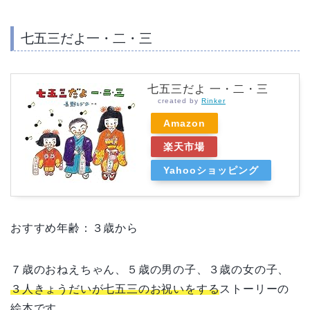
七五三だよ一・二・三
七五三だよ 一・二・三
created by
Rinker
Amazon
楽天市場
Yahooショッピング
おすすめ年齢：３歳から
７歳のおねえちゃん、５歳の男の子、３歳の女の子、
３人きょうだいが七五三のお祝いをする
ストーリーの
絵本です。