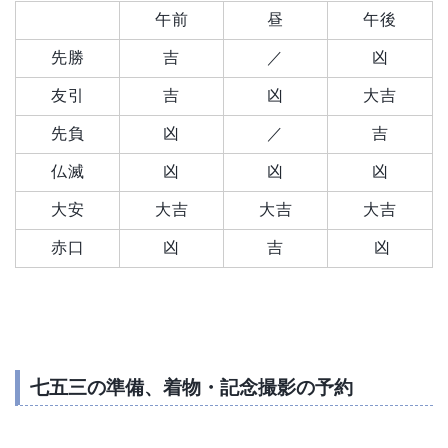
午前
昼
午後
先勝
吉
／
凶
友引
吉
凶
大吉
先負
凶
／
吉
仏滅
凶
凶
凶
大安
大吉
大吉
大吉
赤口
凶
吉
凶
七五三の準備、着物・記念撮影の予約