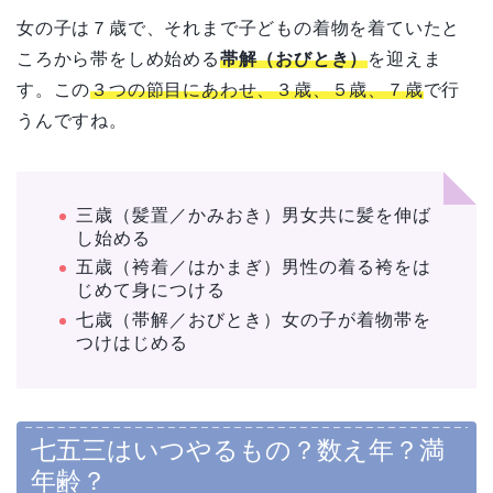
女の子は７歳で、それまで子どもの着物を着ていたと
ころから帯をしめ始める
帯解（おびとき）
を
迎えま
す。この
３つの節目にあわせ、３歳、５歳、７歳
で行
うんですね。
三歳（髪置／かみおき）男女共に髪を伸ば
し始める
五歳（袴着／はかまぎ）男性の着る袴をは
じめて身につける
七歳（帯解／おびとき）女の子が着物帯を
つけはじめる
七五三はいつやるもの？数え年？満
年齢？