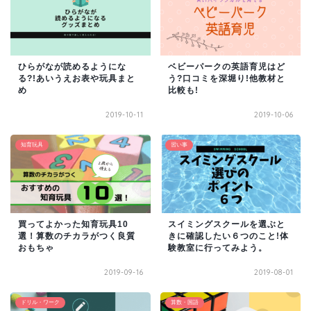
ひらがなが読めるようにな
ベビーパークの英語育児はど
る?!あいうえお表や玩具まと
う?口コミを深堀り!他教材と
め
比較も!
2019-10-11
2019-10-06
知育玩具
習い事
買ってよかった知育玩具10
スイミングスクールを選ぶと
選！算数のチカラがつく良質
きに確認したい６つのこと!体
おもちゃ
験教室に行ってみよう。
2019-09-16
2019-08-01
ドリル・ワーク
算数・国語