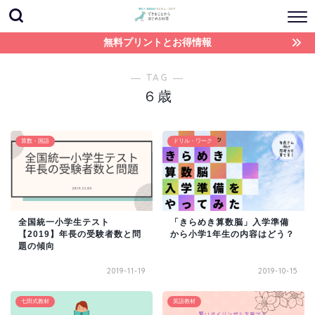
無料プリントとお得情報
― TAG ―
６歳
算数・国語
ドリル・ワーク
全国統一小学生テスト
「きらめき算数脳」入学準備
【2019】年長の受験者数と問
から小学1年生の内容はどう？
題の傾向
2019-11-19
2019-10-15
七田式教材
英語教材