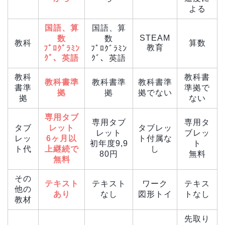
よる
国語、算
国語、算
STEAM
数
数
教科
算数
教育
ﾌﾟﾛｸﾞﾗﾐﾝ
ﾌﾟﾛｸﾞﾗﾐﾝ
ｸﾞ、英語
ｸﾞ、英語
教科
教科書
教科書準
教科書準
教科書準
書準
準拠で
拠
拠
拠でない
拠
ない
専用タブ
専用タブ
専用タ
タブ
レット
タブレッ
レット
ブレッ
レッ
6ヶ月以
ト付属な
初年度9,9
ト
ト代
上継続で
し
80円
無料
無料
その
テキスト
テキスト
ワーク
テキス
他の
あり
なし
図形トイ
トなし
教材
先取り