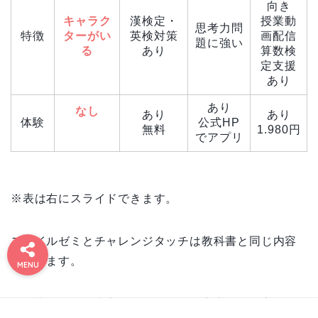
向き
キャラク
漢検定・
授業動
思考力問
特徴
ターがい
英検対策
画配信
題に強い
る
あり
算数検
定支援
あり
あり
なし
あり
あり
体験
公式HP
無料
1.980円
でアプリ
※表は右にスライドできます。
#1173
お問い
お得情
プライ
免責事
利用規
有料記
運営者
運営者
スマイルゼミとチャレンジタッチは教科書と同じ内容
9 (タイ
合わせ
報まと
バシー
約／特
事の決
項&プ
情報
情報
トルな
ポリシ
ライバ
定商取
済完了
め
を学びます。
MENU
し)
シーポ
引法に
ページ
ー
リシー
基づく
表記
教科書に沿った内容を学ばせたいご家庭向きと言えま
運営者情報
プライバシーポリシー