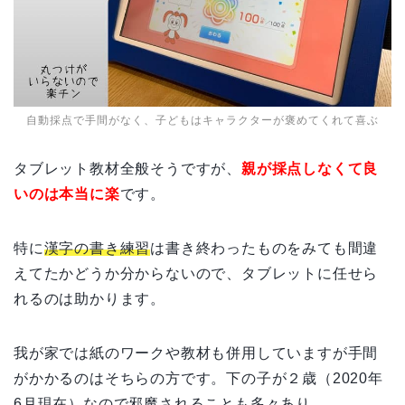
自動採点で手間がなく、子どもはキャラクターが褒めてくれて喜ぶ
タブレット教材全般そうですが、
親が採点しなくて良
いのは本当に楽
です。
特に
漢字の書き練習
は書き終わったものをみても間違
えてたかどうか分からないので、タブレットに任せら
れるのは助かります。
我が家では紙のワークや教材も併用していますが手間
がかかるのはそちらの方です。下の子が２歳（2020年
6月現在）なので邪魔されることも多々あり…。